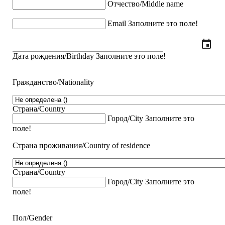
Отчество/Middle name
Email
Заполните это поле!
event
Дата рождения/Birthday
Заполните это поле!
Гражданство/Nationality
Страна/Country
Город/City
Заполните это
поле!
Страна проживания/Country of residence
Страна/Country
Город/City
Заполните это
поле!
Пол/Gender