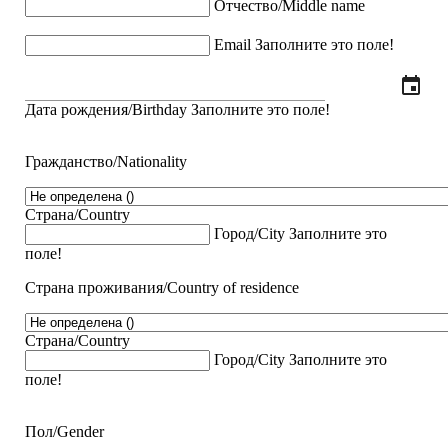
Отчество/Middle name
Email
Заполните это поле!
event
Дата рождения/Birthday
Заполните это поле!
Гражданство/Nationality
Страна/Country
Город/City
Заполните это
поле!
Страна проживания/Country of residence
Страна/Country
Город/City
Заполните это
поле!
Пол/Gender